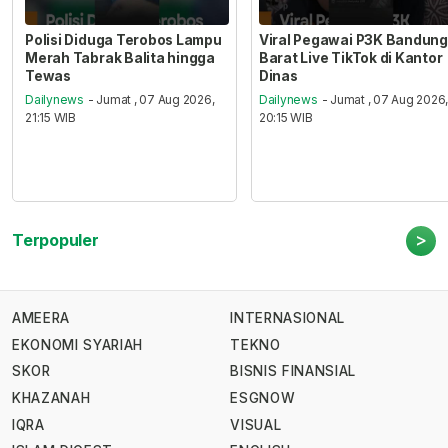
Polisi Diduga Terobos Lampu
Viral Pegawai P3K Bandung
Merah Tabrak Balita hingga
Barat Live TikTok di Kantor
Tewas
Dinas
Dailynews
- Jumat , 07 Aug 2026,
Dailynews
- Jumat , 07 Aug 2026
21:15 WIB
20:15 WIB
>
Terpopuler
AMEERA
INTERNASIONAL
EKONOMI SYARIAH
TEKNO
SKOR
BISNIS FINANSIAL
KHAZANAH
ESGNOW
IQRA
VISUAL