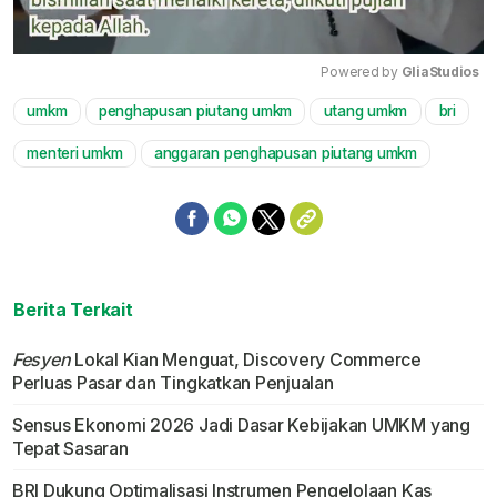
Powered by 
GliaStudios
umkm
penghapusan piutang umkm
utang umkm
bri
Mute
menteri umkm
anggaran penghapusan piutang umkm
Berita Terkait
Fesyen
Lokal Kian Menguat, Discovery Commerce
Perluas Pasar dan Tingkatkan Penjualan
Sensus Ekonomi 2026 Jadi Dasar Kebijakan UMKM yang
Tepat Sasaran
BRI Dukung Optimalisasi Instrumen Pengelolaan Kas