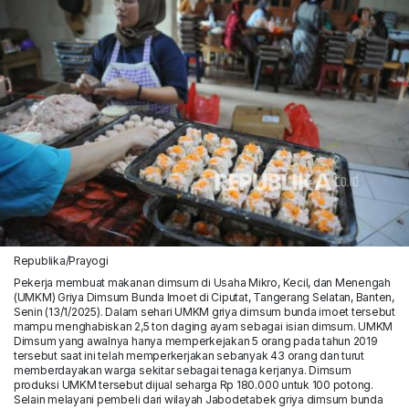
Republika/Prayogi
Pekerja membuat makanan dimsum di Usaha Mikro, Kecil, dan Menengah
(UMKM) Griya Dimsum Bunda Imoet di Ciputat, Tangerang Selatan, Banten,
Senin (13/1/2025). Dalam sehari UMKM griya dimsum bunda imoet tersebut
mampu menghabiskan 2,5 ton daging ayam sebagai isian dimsum. UMKM
Dimsum yang awalnya hanya memperkejakan 5 orang pada tahun 2019
tersebut saat ini telah memperkerjakan sebanyak 43 orang dan turut
memberdayakan warga sekitar sebagai tenaga kerjanya. Dimsum
produksi UMKM tersebut dijual seharga Rp 180.000 untuk 100 potong.
Selain melayani pembeli dari wilayah Jabodetabek griya dimsum bunda