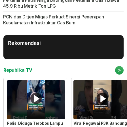
Pertamina Patra Niaga Datangkan Pertamina Gas 1 Bawa
45,9 Ribu Metrik Ton LPG
PGN dan Ditjen Migas Perkuat Sinergi Penerapan
Keselamatan Infrastruktur Gas Bumi
Rekomendasi
>
Republika TV
Polisi Diduga Terobos Lampu
Viral Pegawai P3K Bandung