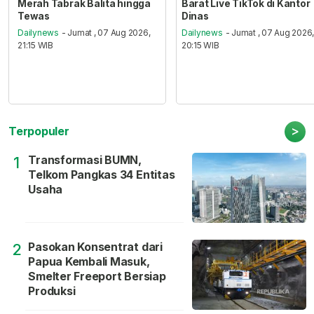
Merah Tabrak Balita hingga
Barat Live TikTok di Kantor
Tewas
Dinas
Dailynews
- Jumat , 07 Aug 2026,
Dailynews
- Jumat , 07 Aug 2026
21:15 WIB
20:15 WIB
>
Terpopuler
Transformasi BUMN,
1
Telkom Pangkas 34 Entitas
Usaha
Pasokan Konsentrat dari
2
Papua Kembali Masuk,
Smelter Freeport Bersiap
Produksi