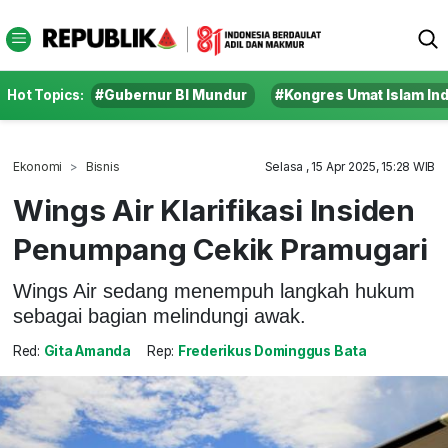
Hot Topics:
#Gubernur BI Mundur
#Kongres Umat Islam In
Ekonomi
Bisnis
Selasa , 15 Apr 2025, 15:28 WIB
Wings Air Klarifikasi Insiden
Penumpang Cekik Pramugari
Wings Air sedang menempuh langkah hukum
sebagai bagian melindungi awak.
Red:
Gita Amanda
Rep:
Frederikus Dominggus Bata