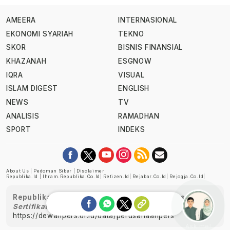
AMEERA
INTERNASIONAL
EKONOMI SYARIAH
TEKNO
SKOR
BISNIS FINANSIAL
KHAZANAH
ESGNOW
IQRA
VISUAL
ISLAM DIGEST
ENGLISH
NEWS
TV
ANALISIS
RAMADHAN
SPORT
INDEKS
About Us
|
Pedoman Siber
|
Disclaimer
Republika.id
|
Ihram.republika.co.id
|
Retizen.id
|
Rejabar.co.id
|
Rejogja.co.id
|
Republika telah diverifikasi oleh Dewan Pers
Sertifikat Nomor 1058/DP-Verifikasi/K/XII/2022
https://dewanpers.or.id/data/perusahaanpers
Ask me!