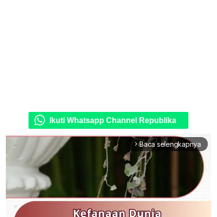
Ikuti Whatsapp Channel Republika
Baca selengkapnya
arrow_forward_ios