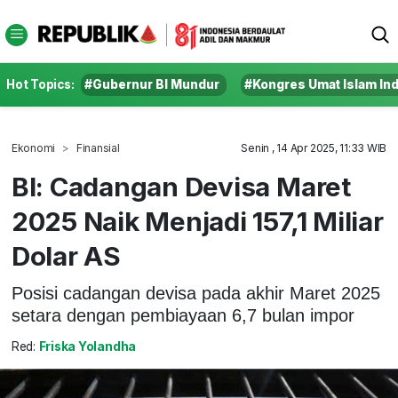
Hot Topics:
#Gubernur BI Mundur
#Kongres Umat Islam In
Ekonomi
Finansial
Senin , 14 Apr 2025, 11:33 WIB
BI: Cadangan Devisa Maret
2025 Naik Menjadi 157,1 Miliar
Dolar AS
Posisi cadangan devisa pada akhir Maret 2025
setara dengan pembiayaan 6,7 bulan impor
Red:
Friska Yolandha