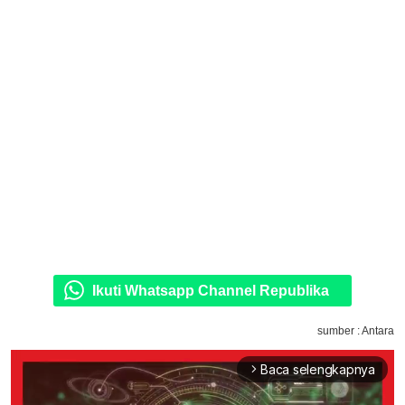
Ikuti Whatsapp Channel Republika
sumber : Antara
Baca selengkapnya
arrow_forward_ios