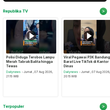
>
Republika TV
Polisi Diduga Terobos Lampu
Viral Pegawai P3K Bandung
Merah Tabrak Balita hingga
Barat Live TikTok di Kantor
Tewas
Dinas
Dailynews
- Jumat , 07 Aug 2026,
Dailynews
- Jumat , 07 Aug 2026
21:15 WIB
20:15 WIB
>
Terpopuler