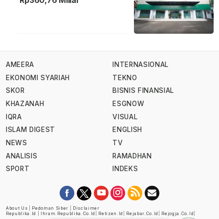
Rp360,76 Miliar
AMEERA
INTERNASIONAL
EKONOMI SYARIAH
TEKNO
SKOR
BISNIS FINANSIAL
KHAZANAH
ESGNOW
IQRA
VISUAL
ISLAM DIGEST
ENGLISH
NEWS
TV
ANALISIS
RAMADHAN
SPORT
INDEKS
About Us
|
Pedoman Siber
|
Disclaimer
Republika.id
|
Ihram.republika.co.id
|
Retizen.id
|
Rejabar.co.id
|
Rejogja.co.id
|