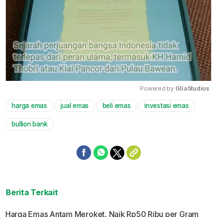
Powered by 
GliaStudios
harga emas
jual emas
beli emas
investasi emas
Mute
bullion bank
Berita Terkait
Harga Emas Antam Meroket, Naik Rp50 Ribu per Gram