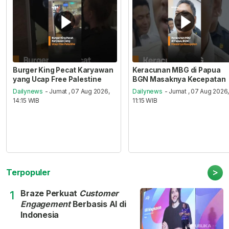
Burger King Pecat Karyawan
Keracunan MBG di Papua
yang Ucap Free Palestine
BGN Masaknya Kecepatan
Dailynews
- Jumat , 07 Aug 2026,
Dailynews
- Jumat , 07 Aug 2026
14:15 WIB
11:15 WIB
>
Terpopuler
Braze Perkuat
Customer
1
Engagement
Berbasis AI di
Indonesia