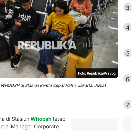
3
4
5
Foto: Republika/Prayogi
6
WHOOSH di Stasiun Kereta Cepat Halim, Jakarta, Jumat
7
a di Stasiun
Whoosh
tetap
neral Manager Corporate