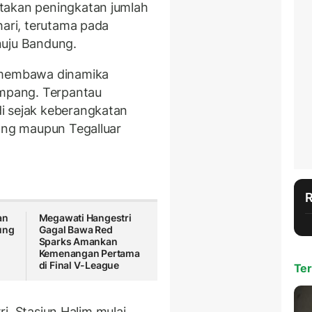
takan peningkatan jumlah
hari, terutama pada
nuju Bandung.
membawa dinamika
umpang. Terpantau
i sejak keberangkatan
rang maupun Tegalluar
an
Megawati Hangestri
ung
Gagal Bawa Red
Sparks Amankan
Kemenangan Pertama
di Final V-League
Ter
tri, Stasiun Halim mulai