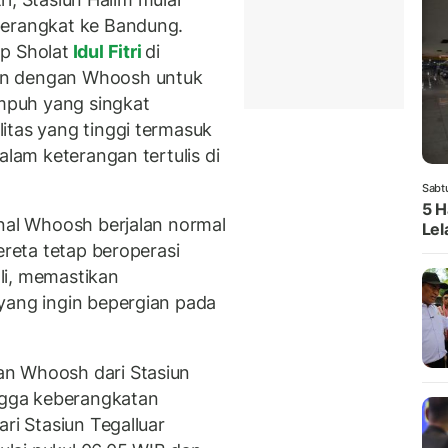
berangkat ke Bandung.
p Sholat
Idul Fitri
di
an dengan Whoosh untuk
empuh yang singkat
itas yang tinggi termasuk
alam keterangan tertulis di
Sabt
5 H
onal Whoosh berjalan normal
Lel
ereta tetap beroperasi
li, memastikan
yang ingin bepergian pada
an Whoosh dari Stasiun
ingga keberangkatan
ri Stasiun Tegalluar