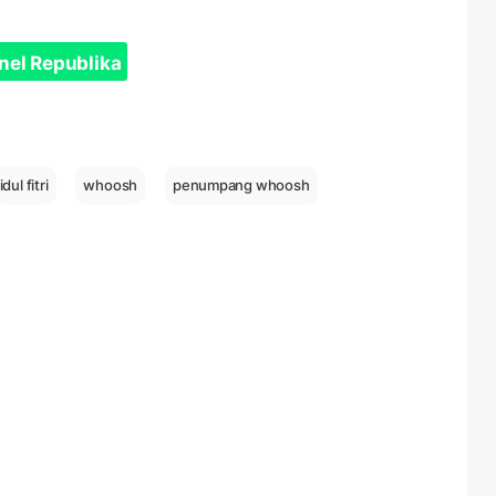
nel Republika
idul fitri
whoosh
penumpang whoosh