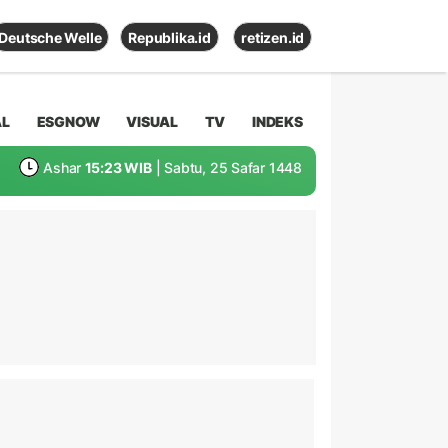
Deutsche Welle
Republika.id
retizen.id
AL
ESGNOW
VISUAL
TV
INDEKS
Ashar
15:23 WIB
| Sabtu, 25 Safar 1448