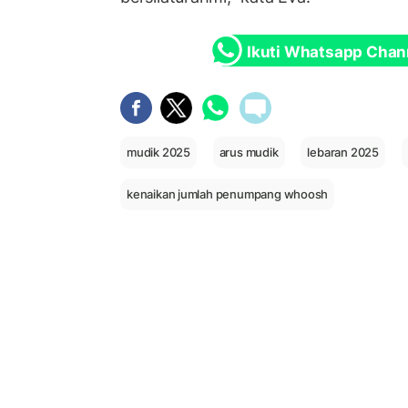
Ikuti Whatsapp Chan
mudik 2025
arus mudik
lebaran 2025
kenaikan jumlah penumpang whoosh