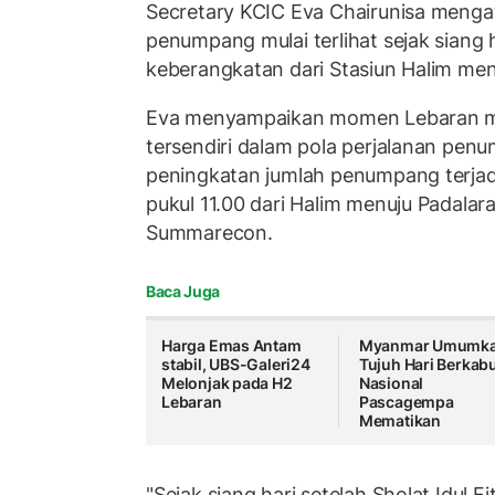
Secretary KCIC Eva Chairunisa menga
penumpang mulai terlihat sejak siang 
keberangkatan dari Stasiun Halim me
Eva menyampaikan momen Lebaran 
tersendiri dalam pola perjalanan pen
peningkatan jumlah penumpang terjad
pukul 11.00 dari Halim menuju Padala
Summarecon.
Baca Juga
Harga Emas Antam
Myanmar Umumk
stabil, UBS-Galeri24
Tujuh Hari Berkab
Melonjak pada H2
Nasional
Lebaran
Pascagempa
Mematikan
"Sejak siang hari setelah Sholat Idul Fi