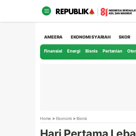
AMEERA
EKONOMI SYARIAH
SKOR
Finansial
Energi
Bisnis
Pertanian
Oto
>
>
Home
Ekonomi
Bisnis
Hari Pertama Leb