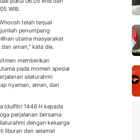
lai pukul 06.05 WIB dan
.05 WIB.
 Whoosh telah terjual
ya jumlah penumpang
ilihan utama masyarakat
 dan aman," kata dia.
mitmen memberikan
erutama pada momen spesial
erjalanan silaturahmi
tap nyaman, aman, dan
Idulfitri 1446 H kepada
oga perjalanan bersama
laturahmi dengan keluarga
i liburan dan selamat