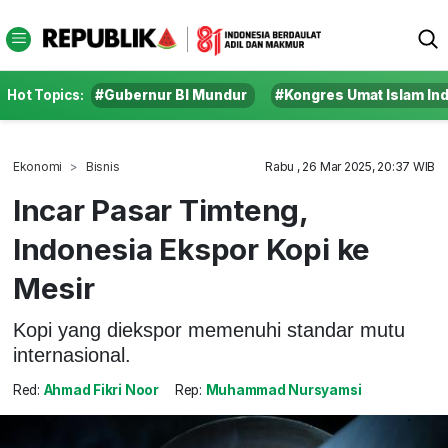
Hot Topics:
#Gubernur BI Mundur
#Kongres Umat Islam In
Ekonomi
Bisnis
Rabu , 26 Mar 2025, 20:37 WIB
Incar Pasar Timteng,
Indonesia Ekspor Kopi ke
Mesir
Kopi yang diekspor memenuhi standar mutu
internasional.
Red:
Ahmad Fikri Noor
Rep:
Muhammad Nursyamsi