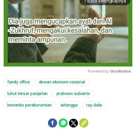
Baca selengkapnya
arrow_forward_ios
Powered by 
GliaStudios
family office
dewan ekonomi nasional
Mute
luhut binsar panjaitan
prabowo subianto
kemenko perekonomian
airlangga
ray dalio