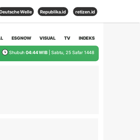
Deutsche Welle
Republika.id
retizen.id
AL
ESGNOW
VISUAL
TV
INDEKS
Shubuh
04:44 WIB
| Sabtu, 25 Safar 1448