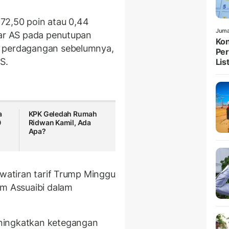
72,50 poin atau 0,44
Juma
lar AS pada penutupan
Kon
a perdagangan sebelumnya,
Per
AS.
List
a
KPK Geledah Rumah
0
Ridwan Kamil, Ada
Apa?
awatiran tarif Trump Minggu
im Assuaibi dalam
ningkatkan ketegangan