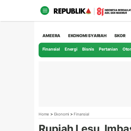
AMEERA
EKONOMI SYARIAH
SKOR
Finansial
Energi
Bisnis
Pertanian
Oto
>
>
Home
Ekonomi
Finansial
Rupiah Lesu, Imbas