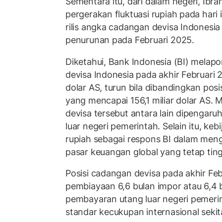
Sementara itu, dari dalam negeri, Ib
pergerakan fluktuasi rupiah pada hari i
rilis angka cadangan devisa Indonesi
penurunan pada Februari 2025.
Diketahui, Bank Indonesia (BI) melap
devisa Indonesia pada akhir Februari 
dolar AS, turun bila dibandingkan posi
yang mencapai 156,1 miliar dolar AS
devisa tersebut antara lain dipengar
luar negeri pemerintah. Selain itu, kebij
rupiah sebagai respons BI dalam men
pasar keuangan global yang tetap ting
Posisi cadangan devisa pada akhir Fe
pembiayaan 6,6 bulan impor atau 6,4 
pembayaran utang luar negeri pemerin
standar kecukupan internasional sekit