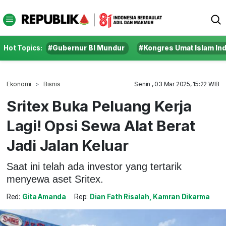
Hot Topics:
#Gubernur BI Mundur
#Kongres Umat Islam In
Ekonomi
Bisnis
Senin , 03 Mar 2025, 15:22 WIB
Sritex Buka Peluang Kerja
Lagi! Opsi Sewa Alat Berat
Jadi Jalan Keluar
Saat ini telah ada investor yang tertarik
menyewa aset Sritex.
Red:
Gita Amanda
Rep:
Dian Fath Risalah, Kamran Dikarma