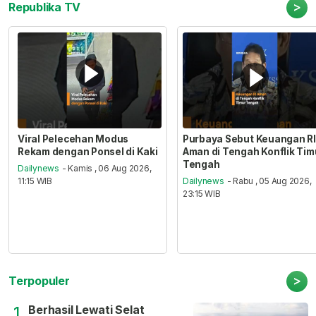
>
Republika TV
Viral Pelecehan Modus
Purbaya Sebut Keuangan RI
Rekam dengan Ponsel di Kaki
Aman di Tengah Konflik Tim
Tengah
Dailynews
- Kamis , 06 Aug 2026,
11:15 WIB
Dailynews
- Rabu , 05 Aug 2026,
23:15 WIB
>
Terpopuler
Berhasil Lewati Selat
1