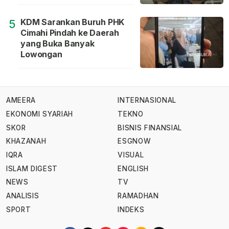
KDM Sarankan Buruh PHK
5
Cimahi Pindah ke Daerah
yang Buka Banyak
Lowongan
AMEERA
INTERNASIONAL
EKONOMI SYARIAH
TEKNO
SKOR
BISNIS FINANSIAL
KHAZANAH
ESGNOW
IQRA
VISUAL
ISLAM DIGEST
ENGLISH
NEWS
TV
ANALISIS
RAMADHAN
SPORT
INDEKS