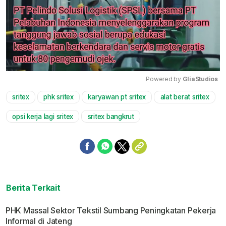
Powered by 
GliaStudios
sritex
phk sritex
karyawan pt sritex
alat berat sritex
Mute
opsi kerja lagi sritex
sritex bangkrut
Berita Terkait
PHK Massal Sektor Tekstil Sumbang Peningkatan Pekerja
Informal di Jateng