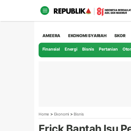
AMEERA
EKONOMI SYARIAH
SKOR
Finansial
Energi
Bisnis
Pertanian
Oto
>
>
Home
Ekonomi
Bisnis
Erick Bantah Isu 