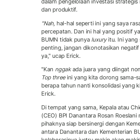
dalam pengelolaan investasi strategis 
dan produktif.
"Nah,
hal-hal seperti ini yang saya rasa
percepatan. Dan ini hal yang positif y
BUMN tidak punya
luxury
itu. Ini yang
penting, jangan dikonotasikan negatif
ya," ucap Erick.
"Kan
nggak
ada juara yang diingat no
Top three
ini yang kita dorong sama-
berapa tahun nanti konsolidasi yang 
Erick.
Di tempat yang sama, Kepala atau Chi
(CEO) BPI Danantara Rosan Roeslan
pihaknya siap bersinergi dengan Kem
antara Danantara dan Kementerian BUM
kolaborasinya justru makin akan maki