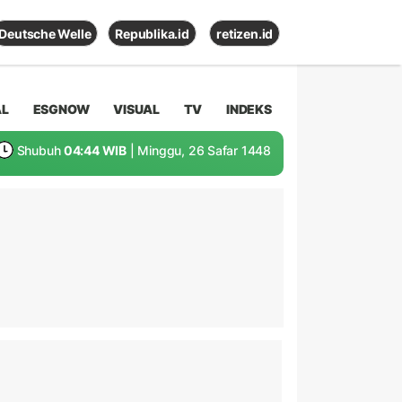
Deutsche Welle
Republika.id
retizen.id
AL
ESGNOW
VISUAL
TV
INDEKS
Shubuh
04:44 WIB
| Minggu, 26 Safar 1448