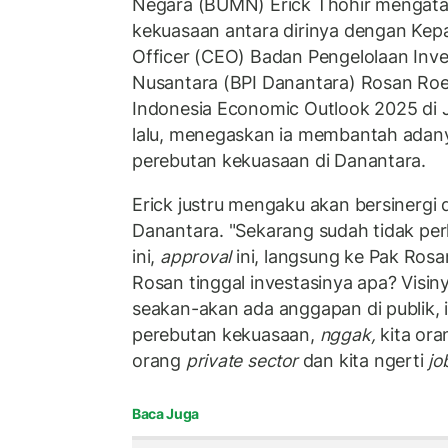
Negara (BUMN) Erick Thohir mengata
kekuasaan antara dirinya dengan Kepa
Officer (CEO) Badan Pengelolaan Inv
Nusantara (BPI Danantara) Rosan Roes
Indonesia Economic Outlook 2025 di 
lalu, menegaskan ia membantah adanya
perebutan kekuasaan di Danantara.
Erick justru mengaku akan bersinergi
Danantara. "Sekarang sudah tidak per
ini,
approval
ini, langsung ke Pak Rosa
Rosan tinggal investasinya apa? Visin
seakan-akan ada anggapan di publik, 
perebutan kekuasaan,
nggak,
kita or
orang
private sector
dan kita ngerti
jo
Baca Juga