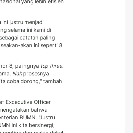
nasional yang lebih efisien
 ini justru menjadi
ang selama ini kami di
 sebagai catatan paling
 seakan-akan ini seperti 8
mor 8, palingnya
top three.
sama.
Nah
prosesnya
kita coba dorong," tambah
ef Excecutive Officer
i mengatakan bahwa
enterian BUMN. "Justru
N ini kita bersinergi,
n penting dan makin dekat