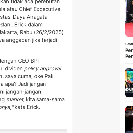
kan tidak ada perebutan
la atau Chief Excecutive
estasi Daya Anagata
lani. Erick dalam
Jakarta, Rabu (26/2/2025)
 anggapan jika terjadi
Sabt
Pen
Per
 dengan CEO BPI
lu dividen
policy approval
n, saya cuma, oke Pak
ya apa? Jadi jangan
ini jangan-jangan
ang
market,
kita sama-sama
bnya,"
kata Erick.