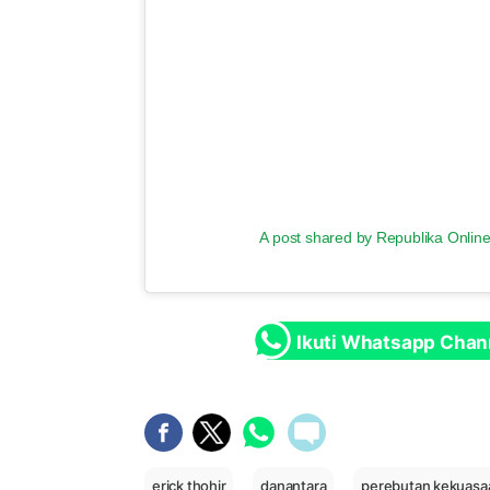
A post shared by Republika Online
Ikuti Whatsapp Chan
erick thohir
danantara
perebutan kekuasa