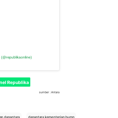
 (@republikaonline)
nel Republika
sumber : Antara
an danantara
danantara kementerian bumn