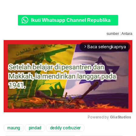
Ikuti Whatsapp Channel Republika
sumber : Antara
Baca selengkapnya
arrow_forward_ios
Powered by 
GliaStudios
maung
pindad
deddy corbuzier
Mute