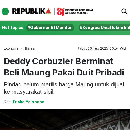
Hot Topics:
#Gubernur BI Mundur
#Kongres Umat Islam In
Ekonomi
Bisnis
Rabu , 26 Feb 2025, 20:54 WIB
Deddy Corbuzier Berminat
Beli Maung Pakai Duit Pribadi
Pindad belum merilis harga Maung untuk dijual
ke masyarakat sipil.
Red:
Friska Yolandha