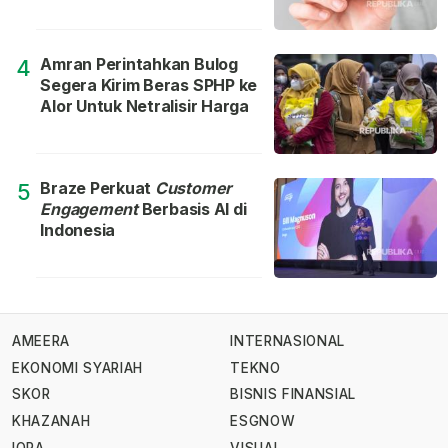
Amran Perintahkan Bulog
4
Segera Kirim Beras SPHP ke
Alor Untuk Netralisir Harga
Braze Perkuat
Customer
5
Engagement
Berbasis AI di
Indonesia
AMEERA
INTERNASIONAL
EKONOMI SYARIAH
TEKNO
SKOR
BISNIS FINANSIAL
KHAZANAH
ESGNOW
IQRA
VISUAL