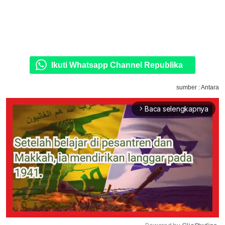
Ikuti Whatsapp Channel Republika
sumber : Antara
Baca selengkapnya
arrow_forward_ios