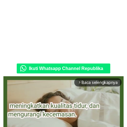
Ikuti Whatsapp Channel Republika
Baca selengkapnya
arrow_forward_ios