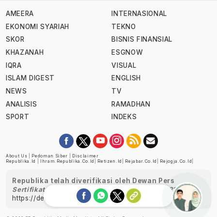
AMEERA
INTERNASIONAL
EKONOMI SYARIAH
TEKNO
SKOR
BISNIS FINANSIAL
KHAZANAH
ESGNOW
IQRA
VISUAL
ISLAM DIGEST
ENGLISH
NEWS
TV
ANALISIS
RAMADHAN
SPORT
INDEKS
About Us
|
Pedoman Siber
|
Disclaimer
Republika.id
|
Ihram.republika.co.id
|
Retizen.id
|
Rejabar.co.id
|
Rejogja.co.id
|
Republika telah diverifikasi oleh Dewan Pers
Sertifikat Nomor 1058/DP-Verifikasi/K/XII/2022
https://dewanpers.or.id/data/perusahaanpers
Ask me!