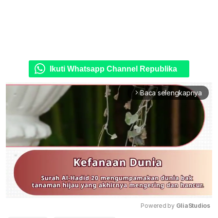
Ikuti Whatsapp Channel Republika
Baca selengkapnya
arrow_forward_ios
Powered by 
GliaStudios