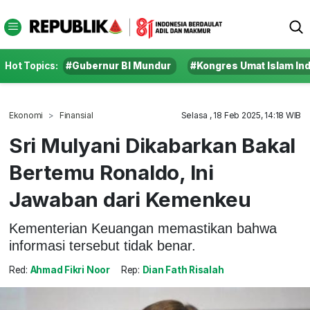
Hot Topics:
#Gubernur BI Mundur
#Kongres Umat Islam In
Ekonomi
Finansial
Selasa , 18 Feb 2025, 14:18 WIB
Sri Mulyani Dikabarkan Bakal
Bertemu Ronaldo, Ini
Jawaban dari Kemenkeu
Kementerian Keuangan memastikan bahwa
informasi tersebut tidak benar.
Red:
Ahmad Fikri Noor
Rep:
Dian Fath Risalah