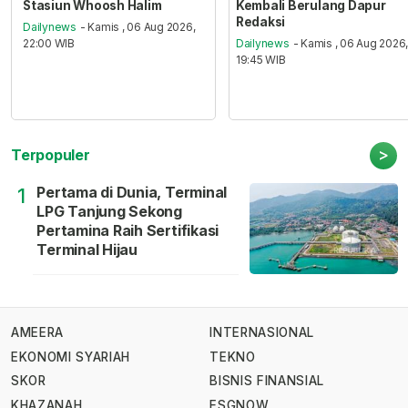
Stasiun Whoosh Halim
Kembali Berulang Dapur
Redaksi
Dailynews
- Kamis , 06 Aug 2026,
22:00 WIB
Dailynews
- Kamis , 06 Aug 2026
19:45 WIB
>
Terpopuler
Pertama di Dunia, Terminal
1
LPG Tanjung Sekong
Pertamina Raih Sertifikasi
Terminal Hijau
AMEERA
INTERNASIONAL
EKONOMI SYARIAH
TEKNO
SKOR
BISNIS FINANSIAL
KHAZANAH
ESGNOW