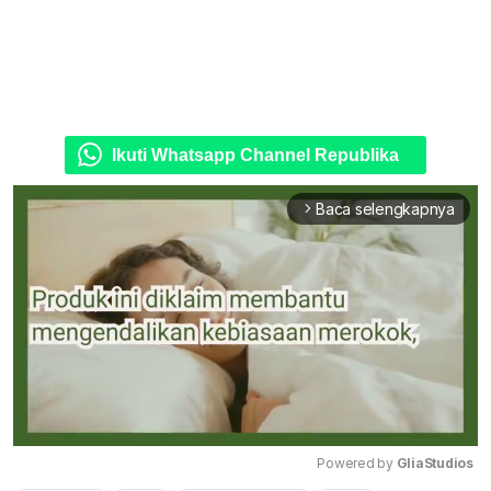
Ikuti Whatsapp Channel Republika
Baca selengkapnya
arrow_forward_ios
Powered by 
GliaStudios