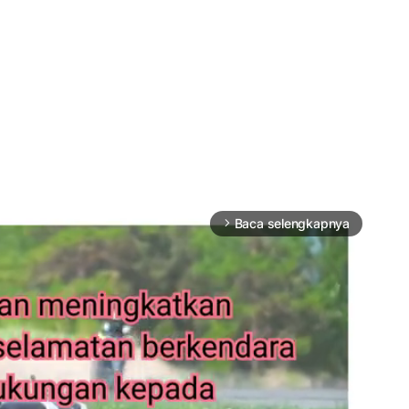
Baca selengkapnya
arrow_forward_ios