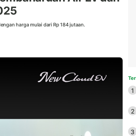
2025
engan harga mulai dari Rp 184 jutaan.
Ter
1
2
3