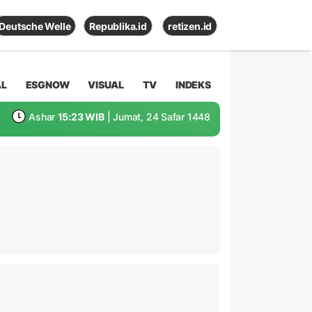
Deutsche Welle
Republika.id
retizen.id
AL
ESGNOW
VISUAL
TV
INDEKS
Ashar
15:23 WIB
| Jumat, 24 Safar 1448