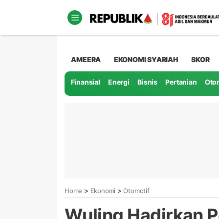
AMEERA
EKONOMI SYARIAH
SKOR
Finansial
Energi
Bisnis
Pertanian
Oto
>
>
Home
Ekonomi
Otomotif
Wuling Hadirkan 