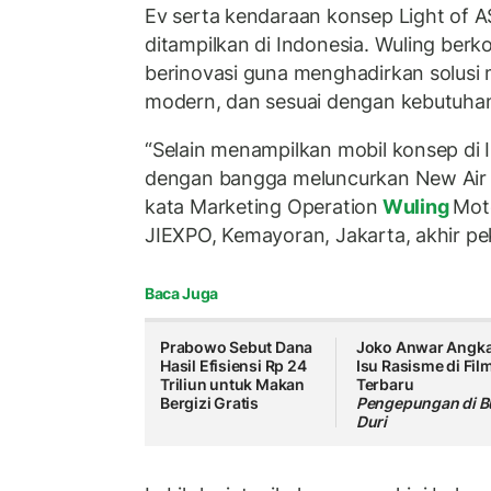
Ev serta kendaraan konsep Light of 
ditampilkan di Indonesia. Wuling ber
berinovasi guna menghadirkan solusi 
modern, dan sesuai dengan kebutuhan
“Selain menampilkan mobil konsep di I
dengan bangga meluncurkan New Air 
kata Marketing Operation
Wuling
Moto
JIEXPO, Kemayoran, Jakarta, akhir pe
Baca Juga
Prabowo Sebut Dana
Joko Anwar Angka
Hasil Efisiensi Rp 24
Isu Rasisme di Fil
Triliun untuk Makan
Terbaru
Bergizi Gratis
Pengepungan di B
Duri