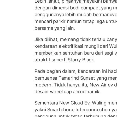
Lebih lanjut, pihaknya meyakini bahw
dengan dimensi bodi compact yang 
penggunanya lebih mudah bermanuver 
mencari parkir namun tetap lega untu
bersama yang lain.
Jika dilihat, memang tidak terlalu ba
kendaraan elektrifikasi mungil dari Wu
memberikan sentuhan baru dari segi w
atraktif seperti Starry Black.
Pada bagian dalam, kendaraan ini had
bernuansa Tamarind Sunset yang mem
modern. Tidak hanya itu, New Air ev d
desain wheel cap aerodinamik.
Sementara New Cloud Ev, Wuling meny
yakni Smartphone Interconnection 
pengguna untuk tetap terhubung den