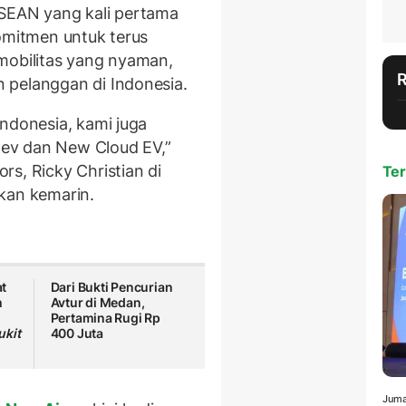
ASEAN yang kali pertama
komitmen untuk terus
mobilitas yang nyaman,
 pelanggan di Indonesia.
ndonesia, kami juga
ev dan New Cloud EV,”
rs, Ricky Christian di
Ter
kan kemarin.
t
Dari Bukti Pencurian
m
Avtur di Medan,
Pertamina Rugi Rp
ukit
400 Juta
Juma