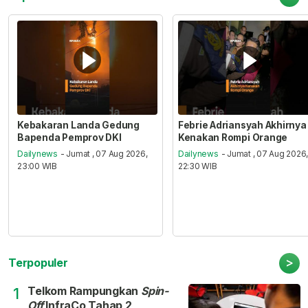
Kebakaran Landa Gedung
Febrie Adriansyah Akhirnya
Bapenda Pemprov DKI
Kenakan Rompi Orange
Dailynews
- Jumat , 07 Aug 2026,
Dailynews
- Jumat , 07 Aug 2026
23:00 WIB
22:30 WIB
>
Terpopuler
Telkom Rampungkan
Spin-
1
Off
InfraCo Tahap 2,