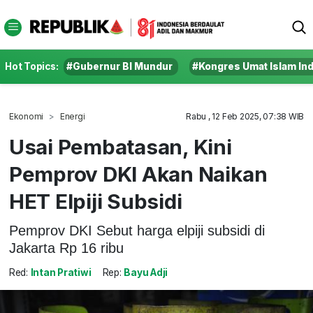
Hot Topics:
#Gubernur BI Mundur
#Kongres Umat Islam In
Ekonomi
Energi
Rabu , 12 Feb 2025, 07:38 WIB
Usai Pembatasan, Kini
Pemprov DKI Akan Naikan
HET Elpiji Subsidi
Pemprov DKI Sebut harga elpiji subsidi di
Jakarta Rp 16 ribu
Red:
Intan Pratiwi
Rep:
Bayu Adji