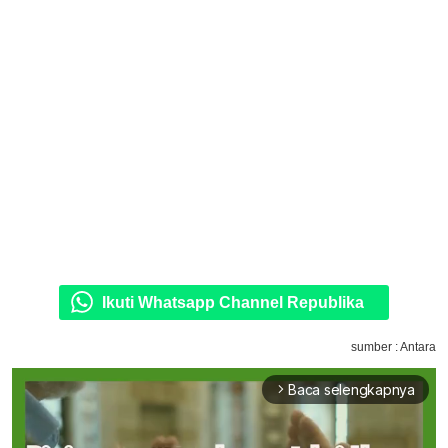
Ikuti Whatsapp Channel Republika
sumber : Antara
Baca selengkapnya
arrow_forward_ios