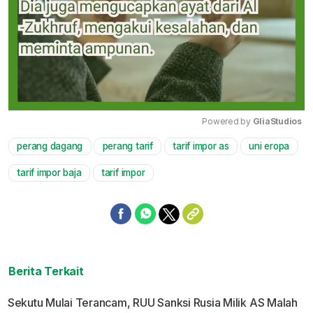
Powered by 
GliaStudios
perang dagang
perang tarif
tarif impor as
uni eropa
Mute
tarif impor baja
tarif impor
Berita Terkait
Sekutu Mulai Terancam, RUU Sanksi Rusia Milik AS Malah