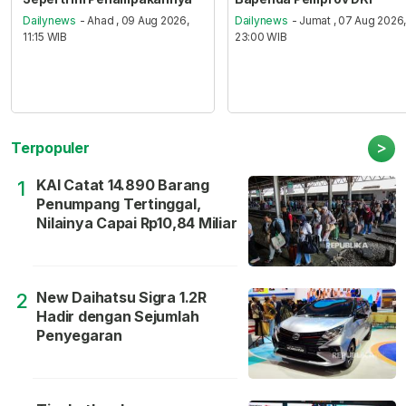
Dailynews
- Ahad , 09 Aug 2026,
Dailynews
- Jumat , 07 Aug 2026
11:15 WIB
23:00 WIB
>
Terpopuler
KAI Catat 14.890 Barang
1
Penumpang Tertinggal,
Nilainya Capai Rp10,84 Miliar
New Daihatsu Sigra 1.2R
2
Hadir dengan Sejumlah
Penyegaran