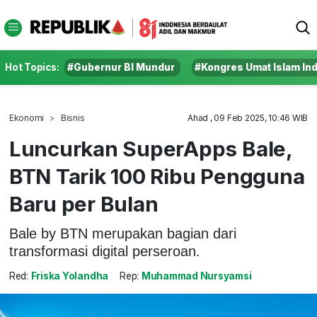
Hot Topics:
#Gubernur BI Mundur
#Kongres Umat Islam In
Ekonomi
Bisnis
Ahad , 09 Feb 2025, 10:46 WIB
Luncurkan SuperApps Bale,
BTN Tarik 100 Ribu Pengguna
Baru per Bulan
Bale by BTN merupakan bagian dari
transformasi digital perseroan.
Red:
Friska Yolandha
Rep:
Muhammad Nursyamsi