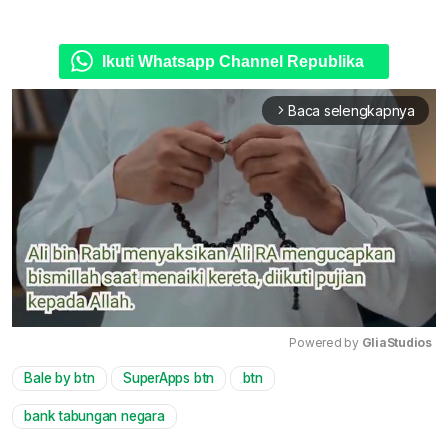
Ikuti Whatsapp Channel Republika
Baca selengkapnya
arrow_forward_ios
Powered by 
GliaStudios
Bale by btn
SuperApps btn
btn
Mute
bank tabungan negara