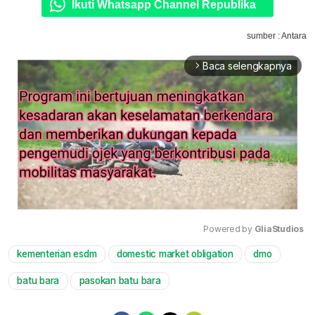
Ikuti Whatsapp Channel Republika
sumber : Antara
Baca selengkapnya
arrow_forward_ios
Powered by 
GliaStudios
kementerian esdm
domestic market obligation
dmo
Mute
batu bara
pasokan batu bara