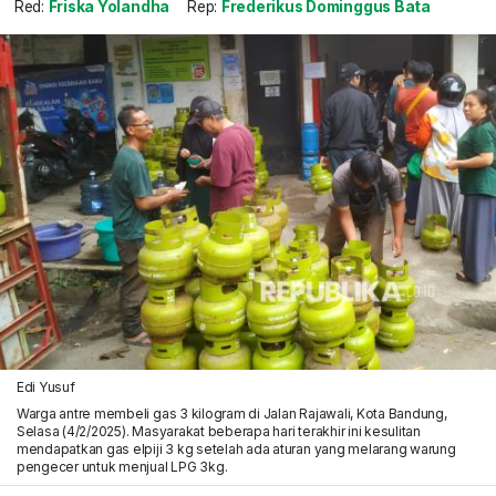
Red:
Friska Yolandha
Rep:
Frederikus Dominggus Bata
Edi Yusuf
Warga antre membeli gas 3 kilogram di Jalan Rajawali, Kota Bandung,
Selasa (4/2/2025). Masyarakat beberapa hari terakhir ini kesulitan
mendapatkan gas elpiji 3 kg setelah ada aturan yang melarang warung
pengecer untuk menjual LPG 3kg.