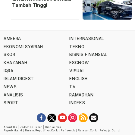
Tambah Tinggi
AMEERA
INTERNASIONAL
EKONOMI SYARIAH
TEKNO
SKOR
BISNIS FINANSIAL
KHAZANAH
ESGNOW
IQRA
VISUAL
ISLAM DIGEST
ENGLISH
NEWS
TV
ANALISIS
RAMADHAN
SPORT
INDEKS
About Us
|
Pedoman Siber
|
Disclaimer
Republika.id
|
Ihram.republika.co.id
|
Retizen.id
|
Rejabar.co.id
|
Rejogja.co.id
|