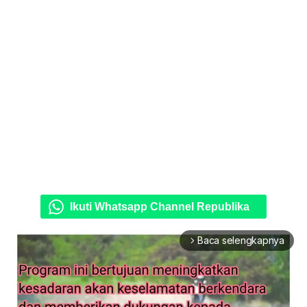
Ikuti Whatsapp Channel Republika
Baca selengkapnya
arrow_forward_ios