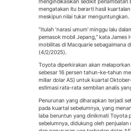
mengindikasikan sedikit perlambatan b
mengatakan itu berarti hasil kuartalan
meskipun nilai tukar menguntungkan.
“Itulah ‘narasi umum’ minggu lalu dalam
pemasok mobil Jepang,” kata James Ho
mobilitas di Macquarie sebagaimana d
(4/2/2025).
Toyota diperkirakan akan melaporkan
sebesar 16 persen tahun-ke-tahun menja
miliar dolar AS) untuk kuartal Oktob
estimasi rata-rata sembilan analis yan
Penurunan yang diharapkan terjadi set
pada kuartal sebelumnya, yang menan
laba beruntun yang dinikmati Toyota 
sebelumnya, didukung oleh penjualan 
dan penurunan yen terhadap dolar AS