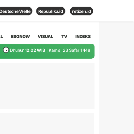
Deutsche Welle
Republika.id
retizen.id
AL
ESGNOW
VISUAL
TV
INDEKS
Dhuhur
12:02 WIB
| Kamis, 23 Safar 1448