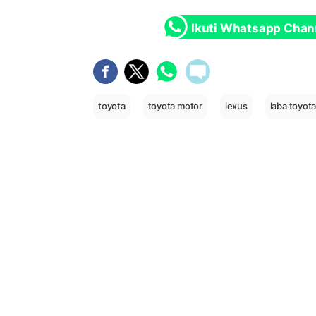
Ikuti Whatsapp Chan
toyota
toyota motor
lexus
laba toyot