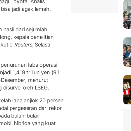
agi Toyota. Analis
 bisa jadi agak lemah,
 hasil dari sejumlah
ng, kepala penelitian
ikutip
Reuters
, Selasa
 penurunan laba operasi
di 1,419 triliun yen (9,1
er-Desember, menurut
g disurvei oleh LSEG.
elah laba anjlok 20 persen
dai pergeseran dari rekor
pada bulan-bulan
mobil hibrida yang kuat
.