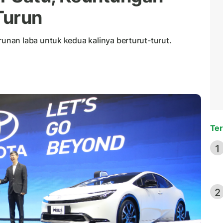
Turun
nan laba untuk kedua kalinya berturut-turut.
Ter
1
2