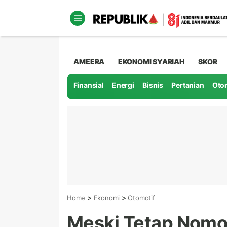
AMEERA
EKONOMI SYARIAH
SKOR
Finansial
Energi
Bisnis
Pertanian
Oto
>
>
Home
Ekonomi
Otomotif
Meski Tetap Nomo