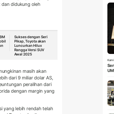
t dan didukung oleh
nBM
Sukses dengan Seri
obil
Pikap, Toyota akan
un
Luncurkan Hilux
Rangga Versi SUV
Awal 2025
Kami
Sen
UM
kemungkinan masih akan
ih dari 9 miliar dolar AS,
euntungan peralihan dari
ibrida dengan margin yang
 yang lebih rendah telah