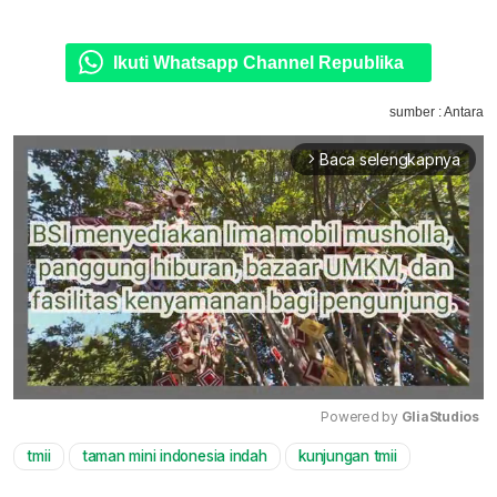
Ikuti Whatsapp Channel Republika
sumber : Antara
Baca selengkapnya
arrow_forward_ios
Powered by 
GliaStudios
tmii
taman mini indonesia indah
kunjungan tmii
Mute