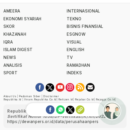
AMEERA
INTERNASIONAL
EKONOMI SYARIAH
TEKNO
SKOR
BISNIS FINANSIAL
KHAZANAH
ESGNOW
IQRA
VISUAL
ISLAM DIGEST
ENGLISH
NEWS
TV
ANALISIS
RAMADHAN
SPORT
INDEKS
About Us
|
Pedoman Siber
|
Disclaimer
Republika.id
|
Ihram.republika.co.id
|
Retizen.id
|
Rejabar.co.id
|
Rejogja.co.id
|
Republika telah diverifikasi oleh Dewan Pers
Sertifikat Nomor 1058/DP-Verifikasi/K/XII/2022
https://dewanpers.or.id/data/perusahaanpers
Ask me!