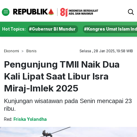
Hot Topics:
#Gubernur BI Mundur
#Kongres Umat Islam In
Ekonomi
Bisnis
Selasa , 28 Jan 2025, 19:58 WIB
Pengunjung TMII Naik Dua
Kali Lipat Saat Libur Isra
Miraj-Imlek 2025
Kunjungan wisatawan pada Senin mencapai 23
ribu.
Red:
Friska Yolandha