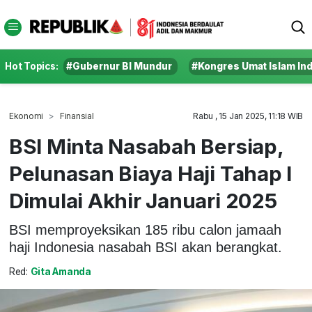
Hot Topics:
#Gubernur BI Mundur
#Kongres Umat Islam In
Ekonomi
Finansial
Rabu , 15 Jan 2025, 11:18 WIB
BSI Minta Nasabah Bersiap,
Pelunasan Biaya Haji Tahap I
Dimulai Akhir Januari 2025
BSI memproyeksikan 185 ribu calon jamaah
haji Indonesia nasabah BSI akan berangkat.
Red:
Gita Amanda