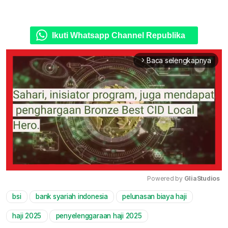
Ikuti Whatsapp Channel Republika
Baca selengkapnya
arrow_forward_ios
Powered by 
GliaStudios
bsi
bank syariah indonesia
pelunasan biaya haji
Mute
haji 2025
penyelenggaraan haji 2025