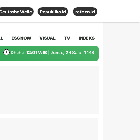
Deutsche Welle
Republika.id
retizen.id
AL
ESGNOW
VISUAL
TV
INDEKS
Dhuhur
12:01 WIB
| Jumat, 24 Safar 1448