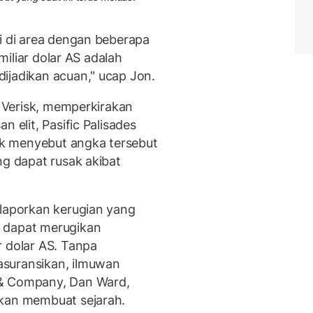
di di area dengan beberapa
 miliar dolar AS adalah
ijadikan acuan," ucap Jon.
, Verisk, memperkirakan
n elit, Pasific Palisades
isk menyebut angka tersebut
ng dapat rusak akibat
aporkan kerugian yang
 dapat merugikan
r dolar AS. Tanpa
asuransikan, ilmuwan
& ​​Company, Dan Ward,
akan membuat sejarah.