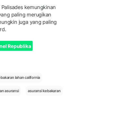
 Palisades kemungkinan
yang paling merugikan
mungkin juga yang paling
rd.
nel Republika
bakaran lahan california
an asuransi
asuransi kebakaran