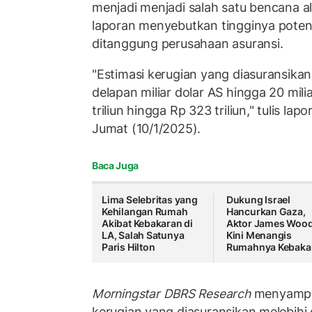
menjadi menjadi salah satu bencana a
laporan menyebutkan tingginya poten
ditanggung perusahaan asuransi.
"Estimasi kerugian yang diasuransikan 
delapan miliar dolar AS hingga 20 mili
triliun hingga Rp 323 triliun," tulis lap
Jumat (10/1/2025).
Baca Juga
Lima Selebritas yang
Dukung Israel
Kehilangan Rumah
Hancurkan Gaza,
Akibat Kebakaran di
Aktor James Woo
LA, Salah Satunya
Kini Menangis
Paris Hilton
Rumahnya Kebaka
Morningstar
DBRS Research
menyampai
kerugian yang diasuransikan melebihi 