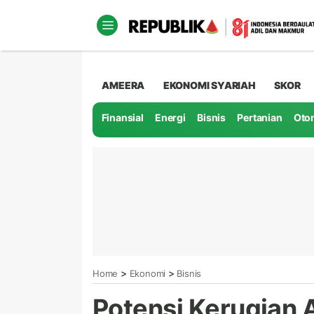
AMEERA
EKONOMI SYARIAH
SKOR
Finansial
Energi
Bisnis
Pertanian
Oto
>
>
Home
Ekonomi
Bisnis
Potensi Kerugian 