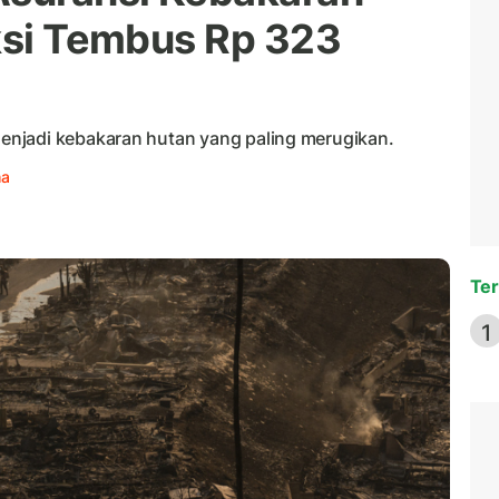
iksi Tembus Rp 323
njadi kebakaran hutan yang paling merugikan.
ha
Ter
1