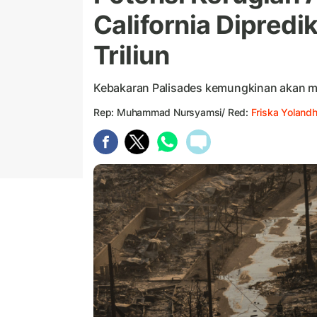
California Dipred
Triliun
Kebakaran Palisades kemungkinan akan me
Rep: Muhammad Nursyamsi/ Red:
Friska Yoland