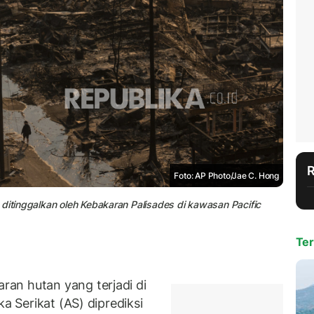
Foto: AP Photo/Jae C. Hong
 ditinggalkan oleh Kebakaran Palisades di kawasan Pacific
Ter
an hutan yang terjadi di
ka Serikat (AS) diprediksi