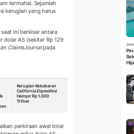
lam termahal. Sejumlah
si kerugian yang harus
saat ini berkisar antara
ar dolar AS (sekitar Rp 129
Juma
oran
ClaimsJournal
pada
Per
Sek
Hij
Kerugian Kebakaran
California Diprediksi
ds
Hampir Rp 1.000
Triliun
ran
kan perkiraan awal total
delapan miliar dolar AS