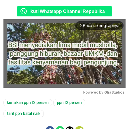
Ikuti Whatsapp Channel Republika
Baca selengkapnya
arrow_forward_ios
Powered by 
GliaStudios
kenaikan ppn 12 persen
ppn 12 persen
Mute
tarif ppn batal naik