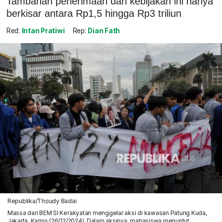
Tambahan penerimaan dari kebijakan ini hanya
berkisar antara Rp1,5 hingga Rp3 triliun
Red:
Intan Pratiwi
Rep:
Dian Fath
Republika/Thoudy Badai
Massa dari BEM SI Kerakyatan menggelar aksi di kawasan Patung Kuda,
Jakarta, Kamis (26/12/2024). Dalam aksinya, mahasiswa menuntut