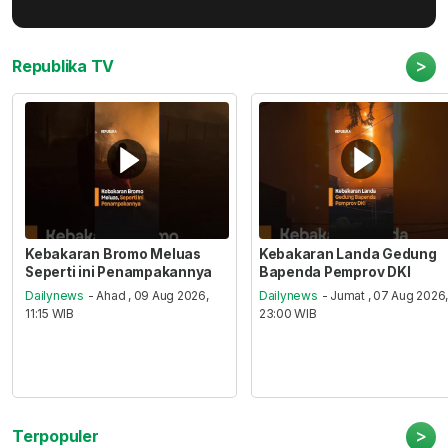
>
Republika TV
Kebakaran Bromo Meluas
Kebakaran Landa Gedung
Seperti ini Penampakannya
Bapenda Pemprov DKI
Dailynews
- Ahad , 09 Aug 2026,
Dailynews
- Jumat , 07 Aug 2026
11:15 WIB
23:00 WIB
>
Terpopuler