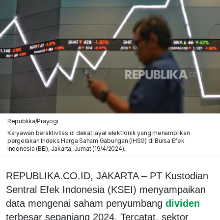
Republika/Prayogi
Karyawan beraktivitas di dekat layar elektronik yang menampilkan
pergerakan Indeks Harga Saham Gabungan (IHSG) di Bursa Efek
Indonesia (BEI), Jakarta, Jumat (19/4/2024).
REPUBLIKA.CO.ID, JAKARTA – PT Kustodian
Sentral Efek Indonesia (KSEI) menyampaikan
data mengenai saham penyumbang
dividen
terbesar sepanjang 2024. Tercatat, sektor