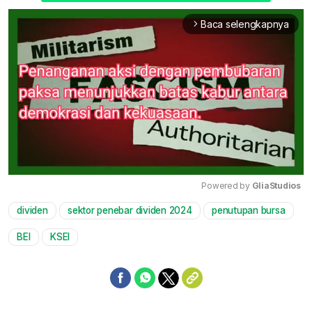
Baca selengkapnya
arrow_forward_ios
Powered by 
GliaStudios
dividen
sektor penebar dividen 2024
penutupan bursa
Mute
BEI
KSEI