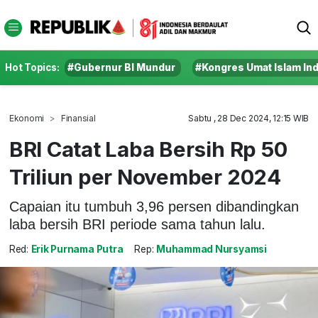
Hot Topics:
#Gubernur BI Mundur
#Kongres Umat Islam In
Ekonomi
Finansial
Sabtu , 28 Dec 2024, 12:15 WIB
BRI Catat Laba Bersih Rp 50
Triliun per November 2024
Capaian itu tumbuh 3,96 persen dibandingkan
laba bersih BRI periode sama tahun lalu.
Red:
Erik Purnama Putra
Rep:
Muhammad Nursyamsi