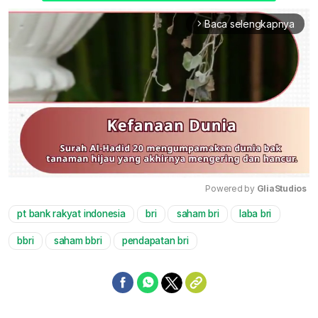
Baca selengkapnya
arrow_forward_ios
Powered by 
GliaStudios
pt bank rakyat indonesia
bri
saham bri
laba bri
Mute
bbri
saham bbri
pendapatan bri