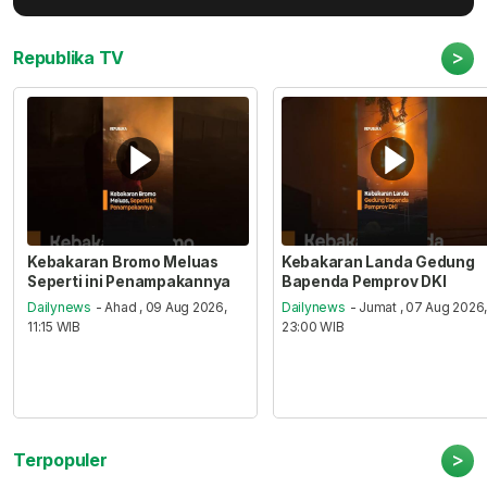
>
Republika TV
Kebakaran Bromo Meluas
Kebakaran Landa Gedung
Seperti ini Penampakannya
Bapenda Pemprov DKI
Dailynews
- Ahad , 09 Aug 2026,
Dailynews
- Jumat , 07 Aug 2026
11:15 WIB
23:00 WIB
>
Terpopuler