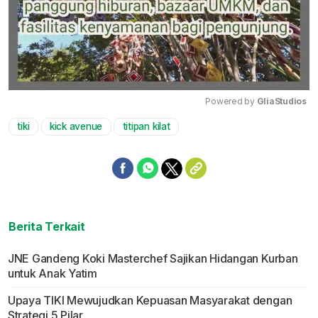
Powered by 
GliaStudios
tiki
kick avenue
titipan kilat
Mute
Berita Terkait
JNE Gandeng Koki Masterchef Sajikan Hidangan Kurban
untuk Anak Yatim
Upaya TIKI Mewujudkan Kepuasan Masyarakat dengan
Strategi 5 Pilar