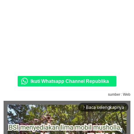
Ikuti Whatsapp Channel Republika
sumber : Web
Baca selengkapnya
arrow_forward_ios