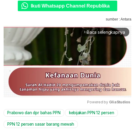
Ikuti Whatsapp Channel Republika
sumber : Antara
Baca selengkapnya
arrow_forward_ios
Powered by 
GliaStudios
Prabowo dan dpr bahas PPN
kebijakan PPN 12 persen
Mute
PPN 12 persen sasar barang mewah