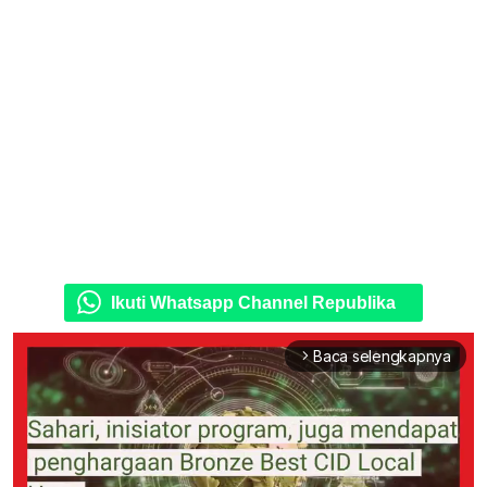
Ikuti Whatsapp Channel Republika
Baca selengkapnya
arrow_forward_ios