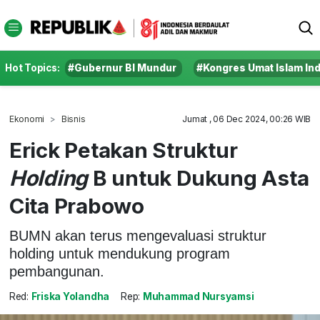
Hot Topics:
#Gubernur BI Mundur
#Kongres Umat Islam In
Ekonomi
Bisnis
Jumat , 06 Dec 2024, 00:26 WIB
Erick Petakan Struktur
Holding
B untuk Dukung Asta
Cita Prabowo
BUMN akan terus mengevaluasi struktur
holding untuk mendukung program
pembangunan.
Red:
Friska Yolandha
Rep:
Muhammad Nursyamsi