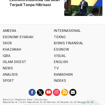
Terjadi Tanpa Hilirisasi
AMEERA
INTERNASIONAL
EKONOMI SYARIAH
TEKNO
SKOR
BISNIS FINANSIAL
KHAZANAH
ESGNOW
IQRA
VISUAL
ISLAM DIGEST
ENGLISH
NEWS
TV
ANALISIS
RAMADHAN
SPORT
INDEKS
About Us
|
Pedoman Siber
|
Disclaimer
Republika.id
|
Ihram.republika.co.id
|
Retizen.id
|
Rejabar.co.id
|
Rejogja.co.id
|