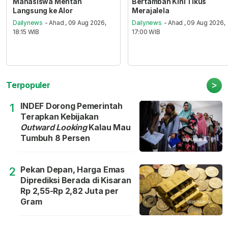
Mahasiswa Mentan
Bertambah Kini Tikus
Langsung ke Alor
Merajalela
Dailynews
- Ahad , 09 Aug 2026,
Dailynews
- Ahad , 09 Aug 2026,
18:15 WIB
17:00 WIB
>
Terpopuler
INDEF Dorong Pemerintah
1
Terapkan Kebijakan
Outward Looking
Kalau Mau
Tumbuh 8 Persen
Pekan Depan, Harga Emas
2
Diprediksi Berada di Kisaran
Rp 2,55-Rp 2,82 Juta per
Gram