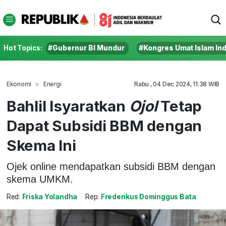
Hot Topics:
#Gubernur BI Mundur
#Kongres Umat Islam In
Ekonomi
Energi
Rabu , 04 Dec 2024, 11:38 WIB
Bahlil Isyaratkan
Ojol
Tetap
Dapat Subsidi BBM dengan
Skema Ini
Ojek online mendapatkan subsidi BBM dengan
skema UMKM.
Red:
Friska Yolandha
Rep:
Frederikus Dominggus Bata