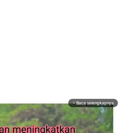
Baca selengkapnya
arrow_forward_ios