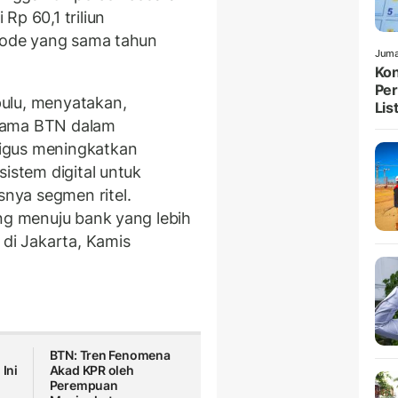
Rp 60,1 triliun
riode yang sama tahun
Juma
Kon
Per
ulu, menyatakan,
List
 utama BTN dalam
igus meningkatkan
sistem digital untuk
nya segmen ritel.
ing menuju bank yang lebih
 di Jakarta, Kamis
BTN: Tren Fenomena
 Ini
Akad KPR oleh
Perempuan