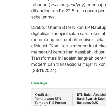
tahunan (
year-on-year
/yoy), mencapai 
dibandingkan Rp 22,5 triliun pada pe
sebelumnya.
Direktur Utama BTN Nixon LP Napitup
digitalisasi menjadi salah satu fokus
mendukung pertumbuhan bisnis sekal
efisiensi. “Kami terus memperkuat eko
memenuhi kebutuhan nasabah, khusus
Transformasi ini adalah langkah pent
modern dan transaksional,” ujar Nixon
(28/11/2024).
Baca Juga
Kredit dan
BTN Bakal Akuisisi
Pembiayaan BTN
Bank Syariah Kecil,
Tumbuh 11,9 Persen
Respons OJK