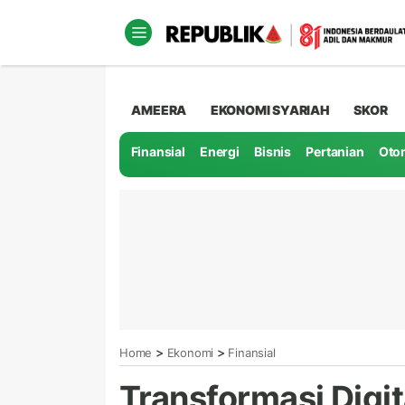
AMEERA
EKONOMI SYARIAH
SKOR
Finansial
Energi
Bisnis
Pertanian
Oto
>
>
Home
Ekonomi
Finansial
Transformasi Digi