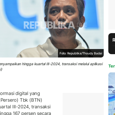
Foto: Republika/Thoudy Badai
yampaikan hingga kuartal III-2024, transaksi melalui aplikasi
Ter
i)
rmasi digital yang
(Persero) Tbk (BTN)
artal III-2024, transaksi
ingga 167 persen secara