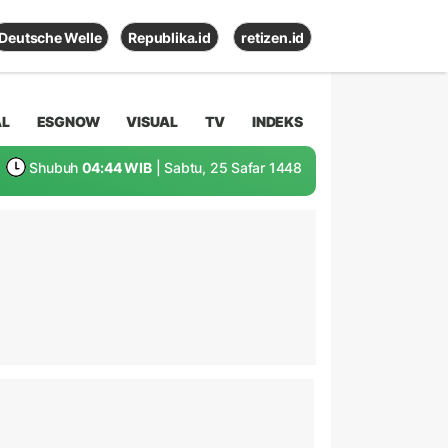
Deutsche Welle
Republika.id
retizen.id
AL
ESGNOW
VISUAL
TV
INDEKS
Shubuh
04:44 WIB
| Sabtu, 25 Safar 1448