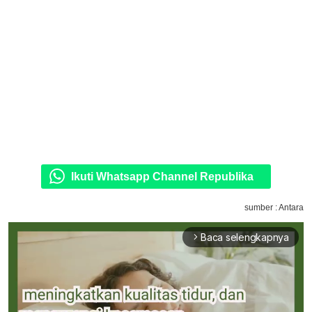
Ikuti Whatsapp Channel Republika
sumber : Antara
Baca selengkapnya
arrow_forward_ios