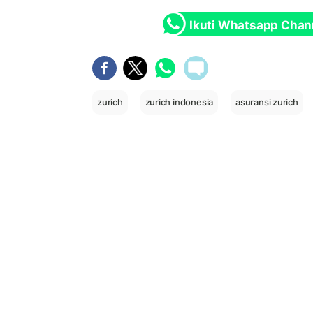
Ikuti Whatsapp Chan
zurich
zurich indonesia
asuransi zurich