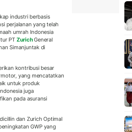
kap industri berbasis
si perjalanan yang telah
jemaah umrah Indonesia
ktur PT
Zurich
General
lman Simanjuntak di
erikan kontribusi besar
ermotor, yang mencatatkan
ik untuk produk
Indonesia juga
ikan pada asuransi
icillin dan Zurich Optimal
 peningkatan GWP yang