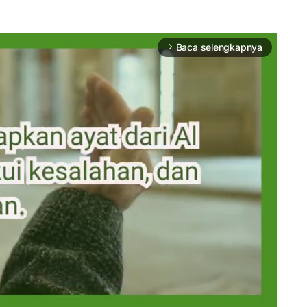
Baca selengkapnya
arrow_forward_ios