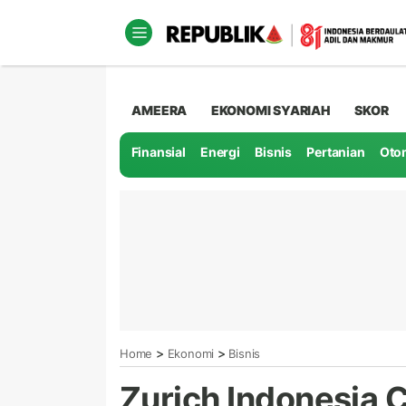
AMEERA
EKONOMI SYARIAH
SKOR
Finansial
Energi
Bisnis
Pertanian
Oto
>
>
Home
Ekonomi
Bisnis
Zurich Indonesia