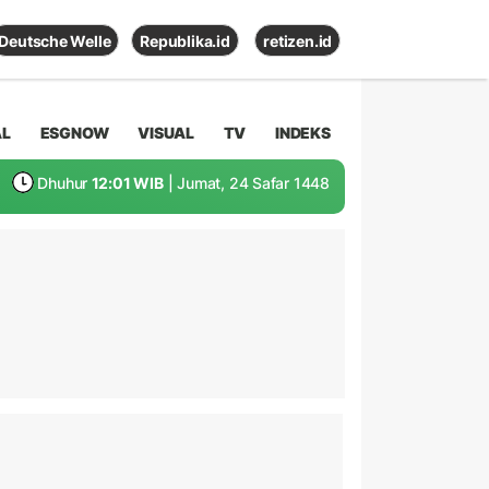
Deutsche Welle
Republika.id
retizen.id
AL
ESGNOW
VISUAL
TV
INDEKS
Dhuhur
12:01 WIB
| Jumat, 24 Safar 1448