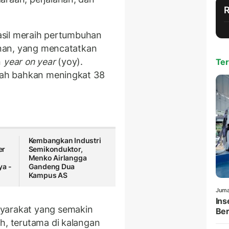
hasil meraih pertumbuhan
lanan, yang mencatatkan
n
year on year
(yoy).
Ter
iah bahkan meningkat 38
Kembangkan Industri
er
Semikonduktor,
Menko Airlangga
ya -
Gandeng Dua
Kampus AS
Juma
Ins
syarakat yang semakin
Ber
h, terutama di kalangan