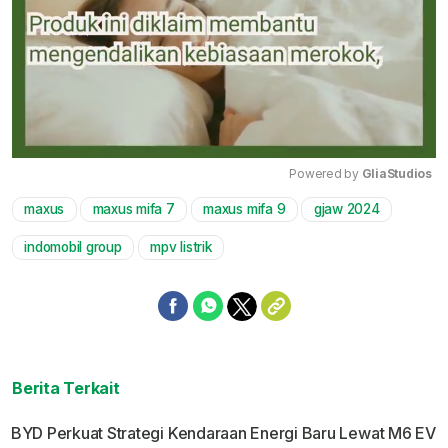
Powered by 
GliaStudios
maxus
maxus mifa 7
maxus mifa 9
gjaw 2024
Mute
indomobil group
mpv listrik
Berita Terkait
BYD Perkuat Strategi Kendaraan Energi Baru Lewat M6 EV