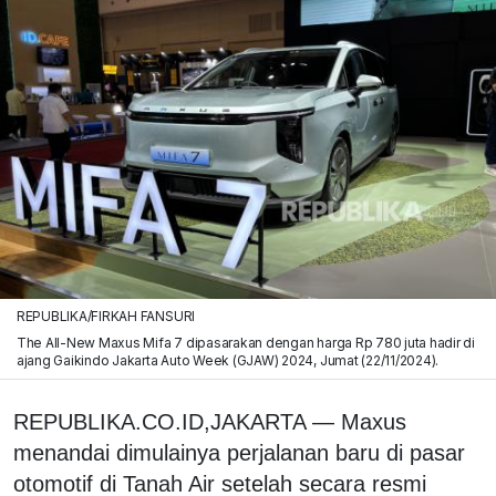
REPUBLIKA/FIRKAH FANSURI
The All-New Maxus Mifa 7 dipasarakan dengan harga Rp 780 juta hadir di
ajang Gaikindo Jakarta Auto Week (GJAW) 2024, Jumat (22/11/2024).
REPUBLIKA.CO.ID,JAKARTA — Maxus
menandai dimulainya perjalanan baru di pasar
otomotif di Tanah Air setelah secara resmi