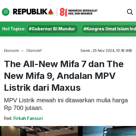
Hot Topics:
#Gubernur BI Mundur
#Kongres Umat Islam In
Ekonomi
Otomotif
Senin , 25 Nov 2024, 10:18 WIB
The All-New Mifa 7 dan The
New Mifa 9, Andalan MPV
Listrik dari Maxus
MPV Listrik mewah ini ditawarkan mulia harga
Rp 700 jutaan.
Red:
Firkah Fansuri