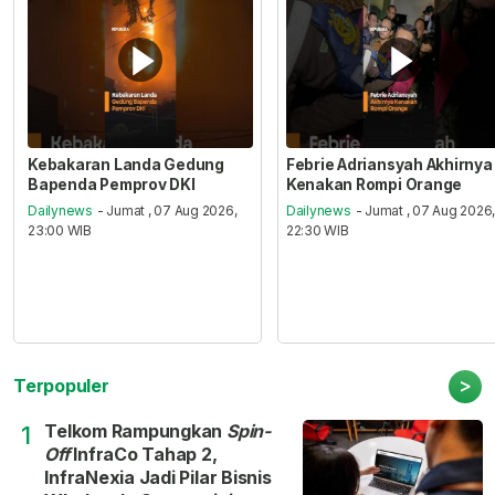
Kebakaran Landa Gedung
Febrie Adriansyah Akhirnya
Bapenda Pemprov DKI
Kenakan Rompi Orange
Dailynews
- Jumat , 07 Aug 2026,
Dailynews
- Jumat , 07 Aug 2026
23:00 WIB
22:30 WIB
>
Terpopuler
Telkom Rampungkan
Spin-
1
Off
InfraCo Tahap 2,
InfraNexia Jadi Pilar Bisnis