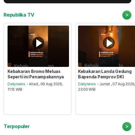
>
Republika TV
Kebakaran Bromo Meluas
Kebakaran Landa Gedung
Seperti ini Penampakannya
Bapenda Pemprov DKI
Dailynews
- Ahad , 09 Aug 2026,
Dailynews
- Jumat , 07 Aug 2026
11:15 WIB
23:00 WIB
>
Terpopuler