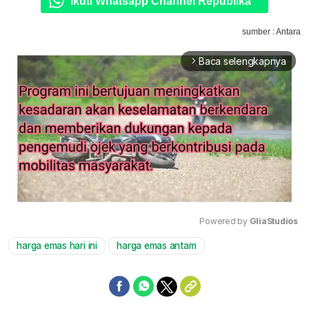
Ikuti Whatsapp Channel Republika
sumber : Antara
Baca selengkapnya
arrow_forward_ios
Powered by 
GliaStudios
harga emas hari ini
harga emas antam
Mute