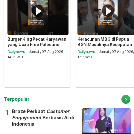
Burger King Pecat Karyawan
Keracunan MBG di Papua
yang Ucap Free Palestine
BGN Masaknya Kecepatan
Dailynews
- Jumat , 07 Aug 2026,
Dailynews
- Jumat , 07 Aug 2026
14:15 WIB
11:15 WIB
>
Terpopuler
Braze Perkuat
Customer
1
Engagement
Berbasis AI di
Indonesia