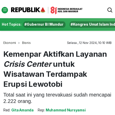
Hot Topics:
#Gubernur BI Mundur
#Kongres Umat Islam In
Ekonomi
Bisnis
Selasa , 12 Nov 2024, 10:10 WIB
Kemenpar Aktifkan Layanan
Crisis Center
untuk
Wisatawan Terdampak
Erupsi Lewotobi
Total saat ini yang terevakuasi sudah mencapai
2.222 orang.
Red:
Gita Amanda
Rep:
Muhammad Nursyamsi