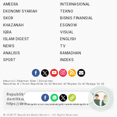
AMEERA
INTERNASIONAL
EKONOMI SYARIAH
TEKNO
SKOR
BISNIS FINANSIAL
KHAZANAH
ESGNOW
IQRA
VISUAL
ISLAM DIGEST
ENGLISH
NEWS
TV
ANALISIS
RAMADHAN
SPORT
INDEKS
About Us
|
Pedoman Siber
|
Disclaimer
Republika.id
|
Ihram.republika.co.id
|
Retizen.id
|
Rejabar.co.id
|
Rejogja.co.id
|
Republika telah diverifikasi oleh Dewan Pers
Sertifikat Nomor 1058/DP-Verifikasi/K/XII/2022
https://dewanpers.or.id/data/perusahaanpers
Ask me!
© 2026 PT Republika Media Mandiri - All Rights Reserved.