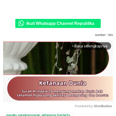
Ikuti Whatsapp Channel Republika
sumber : rilis
Baca selengkapnya
arrow_forward_ios
Powered by 
GliaStudios
menko perekonomian airlangga hartarto