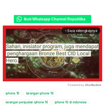
Ikuti Whatsapp Channel Republika
Baca selengkapnya
arrow_forward_ios
Powered by 
GliaStudios
iphone 16
larangan iphone 16
Mute
larangan penjualan iphone 16
iphone 16 di indonesia