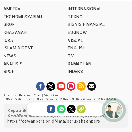
AMEERA
INTERNASIONAL
EKONOMI SYARIAH
TEKNO
SKOR
BISNIS FINANSIAL
KHAZANAH
ESGNOW
IQRA
VISUAL
ISLAM DIGEST
ENGLISH
NEWS
TV
ANALISIS
RAMADHAN
SPORT
INDEKS
About Us
|
Pedoman Siber
|
Disclaimer
Republika.id
|
Ihram.republika.co.id
|
Retizen.id
|
Rejabar.co.id
|
Rejogja.co.id
|
Republika telah diverifikasi oleh Dewan Pers
Sertifikat Nomor 1058/DP-Verifikasi/K/XII/2022
https://dewanpers.or.id/data/perusahaanpers
Ask me!