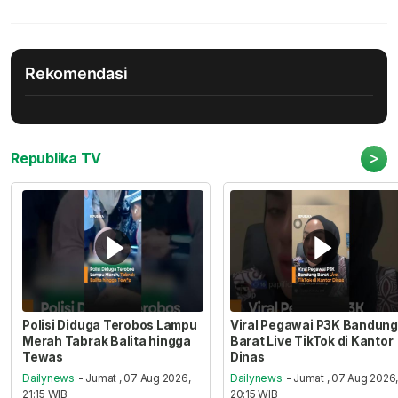
Rekomendasi
>
Republika TV
Polisi Diduga Terobos Lampu
Viral Pegawai P3K Bandung
Merah Tabrak Balita hingga
Barat Live TikTok di Kantor
Tewas
Dinas
Dailynews
- Jumat , 07 Aug 2026,
Dailynews
- Jumat , 07 Aug 2026
21:15 WIB
20:15 WIB