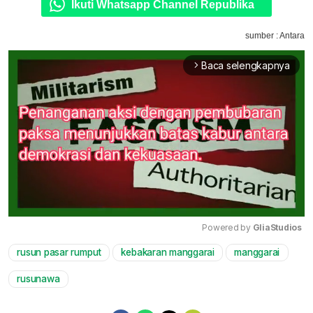
Ikuti Whatsapp Channel Republika
sumber : Antara
Baca selengkapnya
arrow_forward_ios
Powered by 
GliaStudios
rusun pasar rumput
kebakaran manggarai
manggarai
Mute
rusunawa