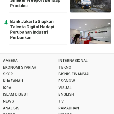
Smelter Freeport Bersiap
Produksi
Bank Jakarta Siapkan
4
Talenta Digital Hadapi
Perubahan Industri
Perbankan
AMEERA
INTERNASIONAL
EKONOMI SYARIAH
TEKNO
SKOR
BISNIS FINANSIAL
KHAZANAH
ESGNOW
IQRA
VISUAL
ISLAM DIGEST
ENGLISH
NEWS
TV
ANALISIS
RAMADHAN