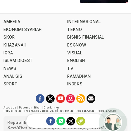
AMEERA
INTERNASIONAL
EKONOMI SYARIAH
TEKNO
SKOR
BISNIS FINANSIAL
KHAZANAH
ESGNOW
IQRA
VISUAL
ISLAM DIGEST
ENGLISH
NEWS
TV
ANALISIS
RAMADHAN
SPORT
INDEKS
About Us
|
Pedoman Siber
|
Disclaimer
Republika.id
|
Ihram.republika.co.id
|
Retizen.id
|
Rejabar.co.id
|
Rejogja.co.id
|
Republika telah diverifikasi oleh Dewan Pers
Sertifikat Nomor 1058/DP-Verifikasi/K/XII/2022