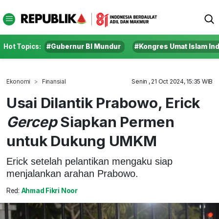
Hot Topics:
#Gubernur BI Mundur
#Kongres Umat Islam In
Ekonomi
Finansial
Senin , 21 Oct 2024, 15:35 WIB
Usai Dilantik Prabowo, Erick
Gercep
Siapkan Permen
untuk Dukung UMKM
Erick setelah pelantikan mengaku siap
menjalankan arahan Prabowo.
Red:
Ahmad Fikri Noor