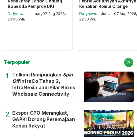
Kebakaran Landa Gedung
Febrie Adriansyah Akhirnya
Bapenda Pemprov DKI
Kenakan Rompi Orange
Dailynews
- Jumat , 07 Aug 2026,
Dailynews
- Jumat , 07 Aug 2026
23:00 WIB
22:30 WIB
>
Terpopuler
Telkom Rampungkan
Spin-
1
Off
InfraCo Tahap 2,
InfraNexia Jadi Pilar Bisnis
Wholesale Connectivity
Ekspor CPO Meningkat,
2
GAPKI Dorong Peremajaan
Kebun Rakyat