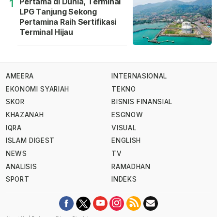
Pertama di Dunia, Terminal
1
LPG Tanjung Sekong
Pertamina Raih Sertifikasi
Terminal Hijau
AMEERA
INTERNASIONAL
EKONOMI SYARIAH
TEKNO
SKOR
BISNIS FINANSIAL
KHAZANAH
ESGNOW
IQRA
VISUAL
ISLAM DIGEST
ENGLISH
NEWS
TV
ANALISIS
RAMADHAN
SPORT
INDEKS