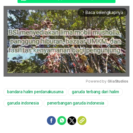
Baca selengkapnya
arrow_forward_ios
Powered by 
GliaStudios
bandara halim perdanakusuma
garuda terbang dari halim
Mute
garuda indonesia
penerbangan garuda indonesia