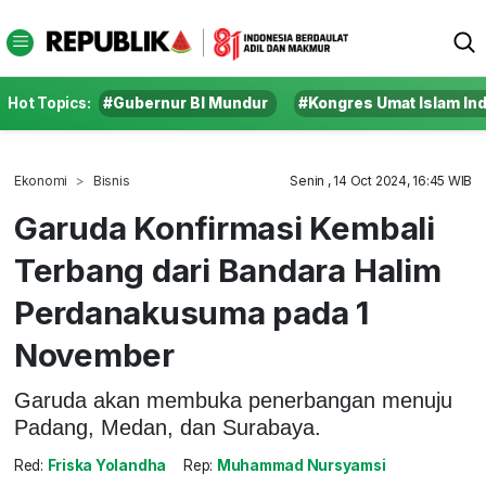
Hot Topics:
#Gubernur BI Mundur
#Kongres Umat Islam In
Ekonomi
Bisnis
Senin , 14 Oct 2024, 16:45 WIB
Garuda Konfirmasi Kembali
Terbang dari Bandara Halim
Perdanakusuma pada 1
November
Garuda akan membuka penerbangan menuju
Padang, Medan, dan Surabaya.
Red:
Friska Yolandha
Rep:
Muhammad Nursyamsi