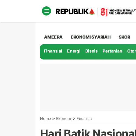
AMEERA
EKONOMI SYARIAH
SKOR
Finansial
Energi
Bisnis
Pertanian
Oto
>
>
Home
Ekonomi
Finansial
Hari Batik Nasion