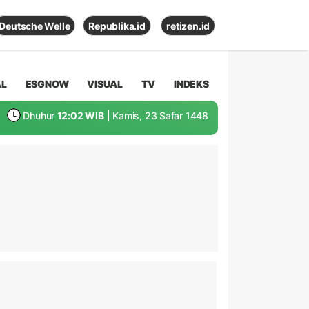
Deutsche Welle
Republika.id
retizen.id
AL
ESGNOW
VISUAL
TV
INDEKS
Dhuhur
12:02 WIB
| Kamis, 23 Safar 1448