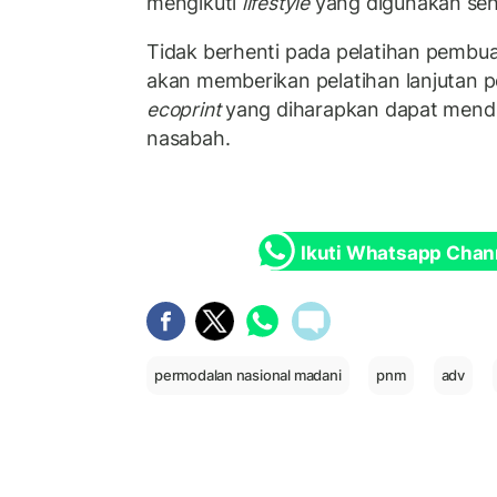
mengikuti
lifestyle
yang digunakan seha
Tidak berhenti pada pelatihan pembu
akan memberikan pelatihan lanjutan p
ecoprint
yang diharapkan dapat mendu
nasabah.
Ikuti Whatsapp Chan
permodalan nasional madani
pnm
adv