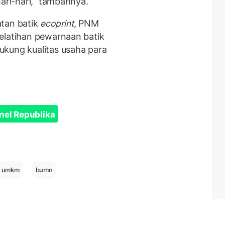
ri-hari,” tambahnya.
atan batik
ecoprint
, PNM
elatihan pewarnaan batik
kung kualitas usaha para
nel Republika
umkm
bumn