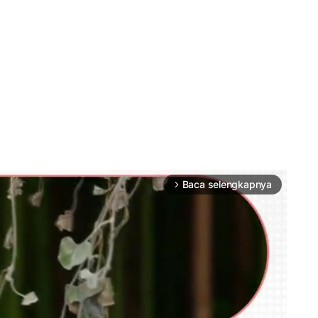
Baca selengkapnya
arrow_forward_ios