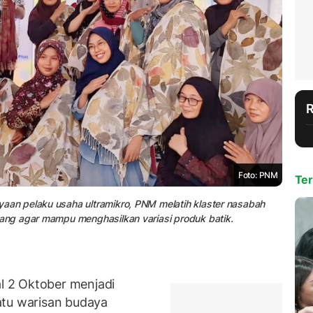
Foto: PNM
Ter
an pelaku usaha ultramikro, PNM melatih klaster nasabah
ng agar mampu menghasilkan variasi produk batik.
 2 Oktober menjadi
atu warisan budaya