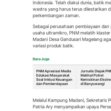
Indonesia. Telah diakui dunia, batik m
wastra yang harus terus dilestarikan 
perkembangan zaman.
Sebagai perusahaan pembiayaan dan
usaha ultramikro, PNM melatih klaste
Madani Desa Gandusari Magelang ag
variasi produk batik.
Baca Juga
PNM Apresiasi Media
Jurnalis Diajak P
Edukasi Masyarakat
Melihat Potret
Soal Inklusi Keuangan
Kemiskinan Ekstr
dan Pemberdayaan
di Banyuwangi
Melalui Kampung Madani, Sekretaris 
Patria Ary menyampaikan upaya Perse