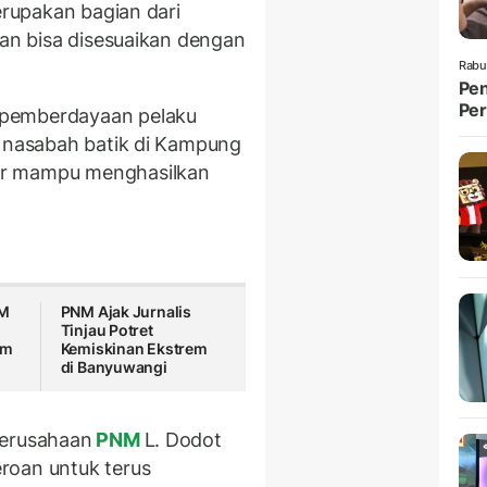
erupakan bagian dari
dan bisa disesuaikan dengan
Rabu
Pen
Per
 pemberdayaan pelaku
r nasabah batik di Kampung
ar mampu menghasilkan
NM
PNM Ajak Jurnalis
Tinjau Potret
em
Kemiskinan Ekstrem
di Banyuwangi
Perusahaan
PNM
L. Dodot
roan untuk terus