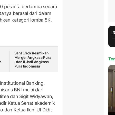
.000 peserta berlomba secara
tanya berasal dari dalam
ahkan kategori lomba 5K,
Sah! Erick Resmikan
Merger Angkasa Pura
Ter
n
I dan II Jadi Angkasa
Pura Indonesia
 Institutional Banking,
saris BNI mulai dari
litea dan Sigit Widyawan,
adir Ketua Senat akademik
 dan Ketua Iluni UI Didit