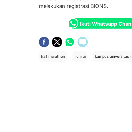
melakukan registrasi BIONS.
Ikuti Whatsapp Chan
half marathon
iluni ui
kampus universitas 