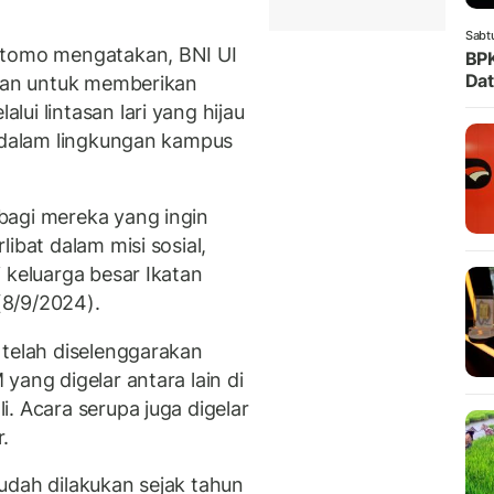
Sabt
rtomo mengatakan, BNI UI
BPK
Dat
juan untuk memberikan
ui lintasan lari yang hijau
i dalam lingkungan kampus
bagi mereka yang ingin
ibat dalam misi sosial,
 keluarga besar Ikatan
 (8/9/2024).
, telah diselenggarakan
yang digelar antara lain di
. Acara serupa juga digelar
r.
udah dilakukan sejak tahun