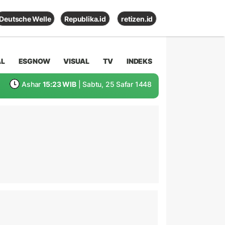
Deutsche Welle
Republika.id
retizen.id
AL
ESGNOW
VISUAL
TV
INDEKS
Ashar
15:23 WIB
| Sabtu, 25 Safar 1448