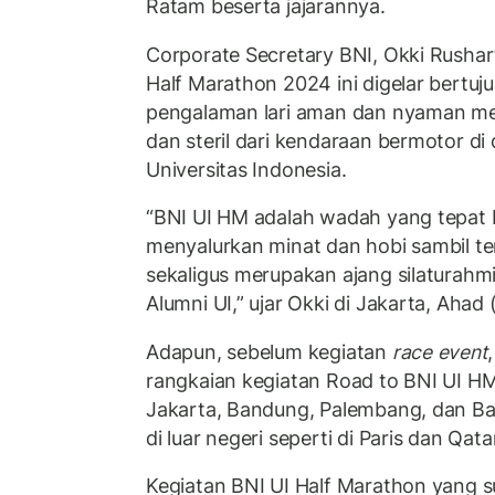
Ratam beserta jajarannya.
Corporate Secretary BNI, Okki Rusha
Half Marathon 2024 ini digelar bertu
pengalaman lari aman dan nyaman melal
dan steril dari kendaraan bermotor d
Universitas Indonesia.
“BNI UI HM adalah wadah yang tepat 
menyalurkan minat dan hobi sambil terl
sekaligus merupakan ajang silaturahmi
Alumni UI,” ujar Okki di Jakarta, Ahad
Adapun, sebelum kegiatan
race event
rangkaian kegiatan Road to BNI UI HM 
Jakarta, Bandung, Palembang, dan Bali
di luar negeri seperti di Paris dan Qata
Kegiatan BNI UI Half Marathon yang s