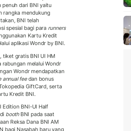
 penuh dari BNI yaitu
am rangka mendukung
akan, BNI telah
i spesial bagi para
runners
nggunakan Kartu Kredit
alui aplikasi Wondr by BNI.
⁠tiket gratis BNI UI HM
 rabungan melalui Wondr
dengan Wondr mendapatkan
e annual fee
dan bonus
okopedia GiftCard, serta
tu Kredit BNI.
 Edition BNI-UI Half
 di
booth
BNI pada saat
taan Reksa Dana BNI AM
DN bagi Nasabah baru yang