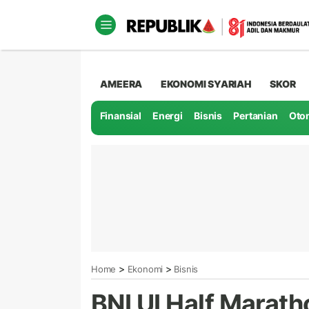
AMEERA
EKONOMI SYARIAH
SKOR
Finansial
Energi
Bisnis
Pertanian
Oto
>
>
Home
Ekonomi
Bisnis
BNI UI Half Marath