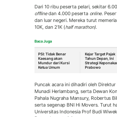
Dari 10 ribu peserta pelari, sekitar 6
offline
dan 4.000 peserta
online
. Peser
dan luar negeri. Mereka turut memeri
10K, dan 21K (
half marathon)
.
Baca Juga
PSI: Tidak Benar
Kejar Target Pajak
Kaesang akan
Tahun Depan, Ini
Mundur dari Kursi
Strategi Keponaka
Ketua Umum
Prabowo
Puncak acara ini dihadiri oleh Direktur
Munadi Herlambang, serta Dewan Komi
Pahala Nugraha Mansury, Robertus Bil
serta segenap BNI Hi Movers. Turut h
Universitas Indonesia Prof Budi Wiweko