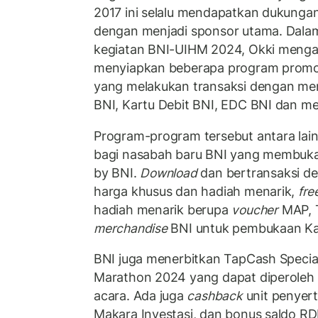
2017 ini selalu mendapatkan dukungan
dengan menjadi sponsor utama. Dal
kegiatan BNI-UIHM 2024, Okki mengat
menyiapkan beberapa program promos
yang melakukan transaksi dengan me
BNI, Kartu Debit BNI, EDC BNI dan mel
Program-program tersebut antara lain, 
bagi nasabah baru BNI yang membuka
by BNI.
Download
dan bertransaksi 
harga khusus dan hadiah menarik, ⁠
fre
hadiah menarik berupa
voucher
MAP, T
merchandise
BNI untuk pembukaan Kar
⁠BNI juga menerbitkan TapCash Special
Marathon 2024 yang dapat diperoleh
acara. Ada juga
⁠cashback
unit penyer
Makara Investasi, dan bonus saldo R