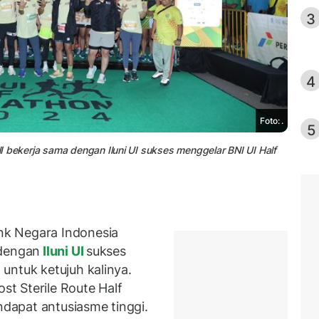
3
4
Foto: .
5
 bekerja sama dengan Iluni UI sukses menggelar BNI UI Half
k Negara Indonesia
 dengan
Iluni UI
sukses
untuk ketujuh kalinya.
t Sterile Route Half
ndapat antusiasme tinggi.