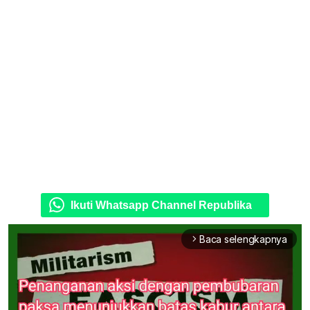
Ikuti Whatsapp Channel Republika
Baca selengkapnya
arrow_forward_ios