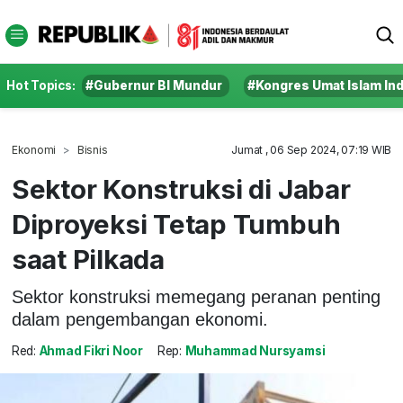
Hot Topics:
#Gubernur BI Mundur
#Kongres Umat Islam In
Ekonomi
Bisnis
Jumat , 06 Sep 2024, 07:19 WIB
Sektor Konstruksi di Jabar
Diproyeksi Tetap Tumbuh
saat Pilkada
Sektor konstruksi memegang peranan penting
dalam pengembangan ekonomi.
Red:
Ahmad Fikri Noor
Rep:
Muhammad Nursyamsi