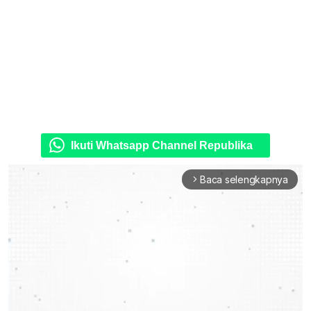
Ikuti Whatsapp Channel Republika
Baca selengkapnya
arrow_forward_ios