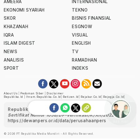
AMEERA
INTERNASIONAL
EKONOMI SYARIAH
TEKNO
SKOR
BISNIS FINANSIAL
KHAZANAH
ESGNOW
IQRA
VISUAL
ISLAM DIGEST
ENGLISH
NEWS
TV
ANALISIS
RAMADHAN
SPORT
INDEKS
About Us
|
Pedoman Siber
|
Disclaimer
Republika.id
|
Ihram.republika.co.id
|
Retizen.id
|
Rejabar.co.id
|
Rejogja.co.id
|
Republika telah diverifikasi oleh Dewan Pers
Sertifikat Nomor 1058/DP-Verifikasi/K/XII/2022
https://dewanpers.or.id/data/perusahaanpers
Ask me!
© 2026 PT Republika Media Mandiri - All Rights Reserved.