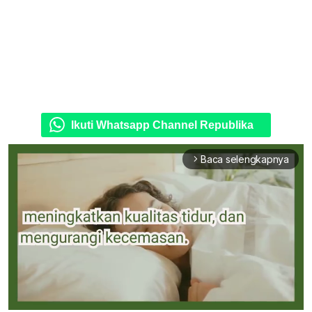
Ikuti Whatsapp Channel Republika
Baca selengkapnya
arrow_forward_ios